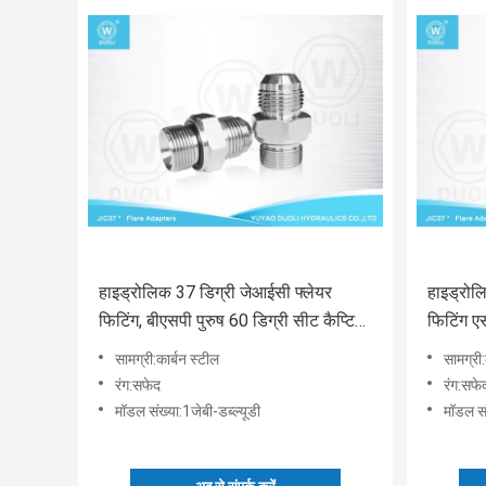
हाइड्रोलिक 37 डिग्री जेआईसी फ्लेयर
हाइड्रोलि
फिटिंग, बीएसपी पुरुष 60 डिग्री सीट कैप्टिव
फिटिंग एस
सील पाइप फिटिंग:
सील
सामग्री:कार्बन स्टील
सामग्री:
रंग:सफेद
रंग:सफे
मॉडल संख्या:1जेबी-डब्ल्यूडी
मॉडल सं