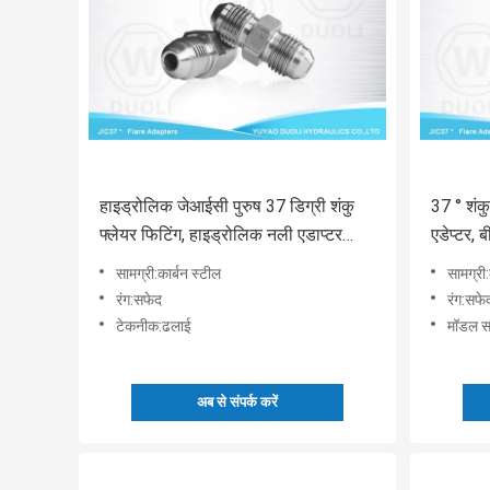
हाइड्रोलिक जेआईसी पुरुष 37 डिग्री शंकु
37 ° शंक
फ्लेयर फिटिंग, हाइड्रोलिक नली एडाप्टर
एडेप्टर, 
फिटिंग
फिटिंग
सामग्री:कार्बन स्टील
सामग्री:
रंग:सफेद
रंग:सफे
टेकनीक:ढलाई
मॉडल सं
अब से संपर्क करें