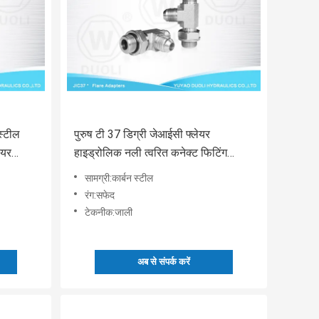
स्टील
पुरुष टी 37 डिग्री जेआईसी फ्लेयर
ेयर
हाइड्रोलिक नली त्वरित कनेक्ट फिटिंग
एडाप्टर
सामग्री:कार्बन स्टील
रंग:सफेद
टेकनीक:जाली
अब से संपर्क करें