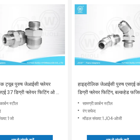
क ट्यूब पुरुष जेआईसी फ्लेयर
हाइड्रोलिक जेआईसी पुरुष एसएई 
एई 37 डिग्री फ्लेयर फिटिंग ओ रिंग
डिग्री फ्लेयर फिटिंग, बल्कहेड फजि
फिटिंग
कार्बन स्टील
सामग्री:कार्बन स्टील
द
रंग:सफेद
ख्या:1जो
मॉडल संख्या:1JO4-ओजी