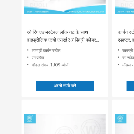
ओ रिंग एडजस्टेबल लॉक नट के साथ
कार्बन स्
हाइड्रोलिक एल्बो एसएई 37 डिग्री फ्लेयर
एडाप्टर,
फिटिंग
सामग्री:कार्बन स्टील
सामग्री:
रंग:सफेद
रंग:सफे
मॉडल संख्या:1JO9-ओजी
मॉडल सं
अब से संपर्क करें