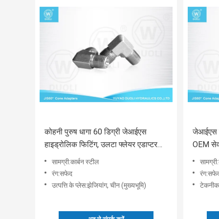
कोहनी पुरुष धागा 60 डिग्री जेआईएस
जेआईएस प
हाइड्रोलिक फिटिंग, उलटा फ्लेयर एडाप्टर
OEM सेवा
फिटिंग
एडेप्टर:
सामग्री:कार्बन स्टील
सामग्री:
रंग:सफेद
रंग:सफे
उत्पत्ति के प्लेस:झेजियांग, चीन (मुख्यभूमि)
टेकनीक