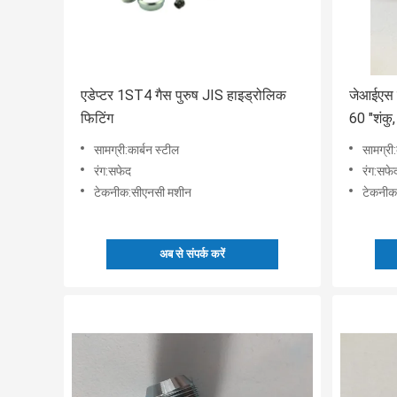
एडेप्टर 1ST4 गैस पुरुष JIS हाइड्रोलिक
जेआईएस ग
फिटिंग
60 "शंकु,
फिटिंग
सामग्री:कार्बन स्टील
सामग्री:
रंग:सफेद
रंग:सफे
टेकनीक:सीएनसी मशीन
टेकनीक
अब से संपर्क करें