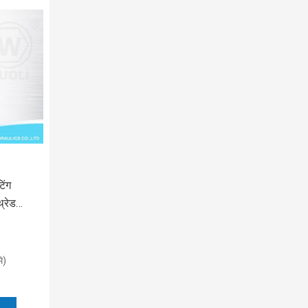
िंग
्रेड
मि)