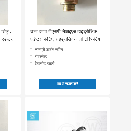
"शंकु /
उच्च दबाव बीएसपी जेआईएस हाइड्रोलिक
 एडेप्टर
एडेप्टर फिटिंग, हाइड्रोलिक नली टी फिटिंग
सामग्री:कार्बन स्टील
रंग:सफेद
टेकनीक:जाली
अब से संपर्क करें