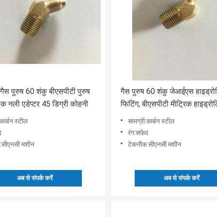
ैस पुरुष 60 शंकु बीएसपीटी पुरुष
गैस पुरुष 60 शंकु जेआईएस हाइड्र
िक नली एडेप्टर 45 डिग्री कोहनी
फिटिंग, बीएसपीटी मीट्रिक हाइड्र
एडेप्टर 1ST4
कार्बन स्टील
सामग्री:कार्बन स्टील
द
रंग:सफेद
:सीएनसी मशीन
टेकनीक:सीएनसी मशीन
अब से संपर्क करें
अब से संपर्क करें