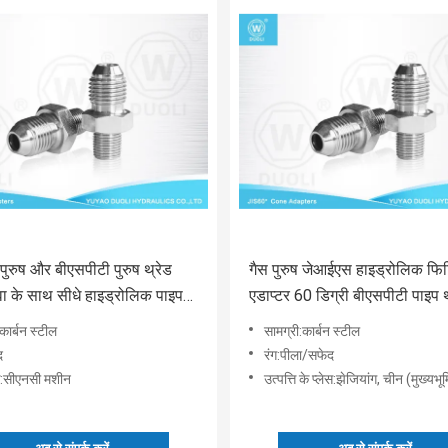
ुरुष और बीएसपीटी पुरुष थ्रेड
गैस पुरुष जेआईएस हाइड्रोलिक फिट
 के साथ सीधे हाइड्रोलिक पाइप
एडाप्टर 60 डिग्री बीएसपीटी पाइप थ
एडाप्टर
कार्बन स्टील
सामग्री:कार्बन स्टील
द
रंग:पीला/सफेद
:सीएनसी मशीन
उत्पत्ति के प्लेस:झेजियांग, चीन (मुख्यभू