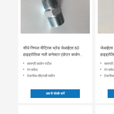
सीधे निप्पल मीट्रिक थ्रेड जेआईएस 60
जेआईएस ग
हाइड्रोलिक नली कनेक्टर एडेप्टर कार्बन
हाइड्रोल
स्टील
सामग्री:कार्बन स्टील
सामग्री:
रंग:सफेद
रंग:सफे
टेकनीक:सीएनसी मशीन
टेकनीक
अब से संपर्क करें