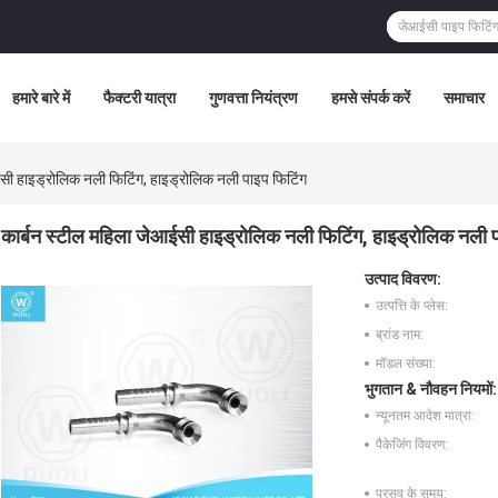
हमारे बारे में
फैक्टरी यात्रा
गुणवत्ता नियंत्रण
हमसे संपर्क करें
समाचार
ईसी हाइड्रोलिक नली फिटिंग, हाइड्रोलिक नली पाइप फिटिंग
कार्बन स्टील महिला जेआईसी हाइड्रोलिक नली फिटिंग, हाइड्रोलिक नली प
उत्पाद विवरण:
उत्पत्ति के प्लेस:
ब्रांड नाम:
मॉडल संख्या:
भुगतान & नौवहन नियमों:
न्यूनतम आदेश मात्रा:
पैकेजिंग विवरण:
प्रसव के समय: