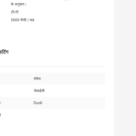
के अनुसार।
टी/टी
5000 पीसी / माह
िटिंग
सफेद
जेआईसी
म:
Duoli
र