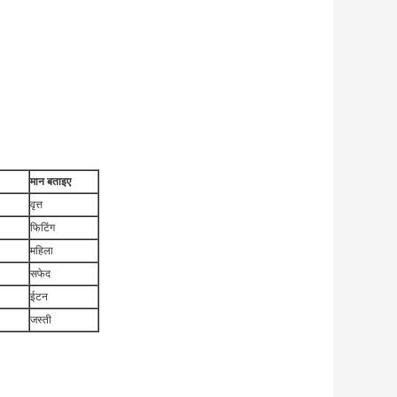
मान बताइए
वृत्त
फिटिंग
महिला
सफेद
ईटन
जस्ती