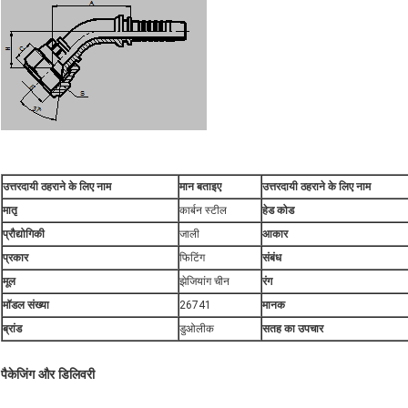
उत्तरदायी ठहराने के लिए नाम
मान बताइए
उत्तरदायी ठहराने के लिए नाम
मातृ
कार्बन स्टील
हेड कोड
प्रौद्योगिकी
जाली
आकार
प्रकार
फिटिंग
संबंध
मूल
झेजियांग चीन
रंग
मॉडल संख्या
26741
मानक
ब्रांड
डुओलीक
सतह का उपचार
पैकेजिंग और डिलिवरी