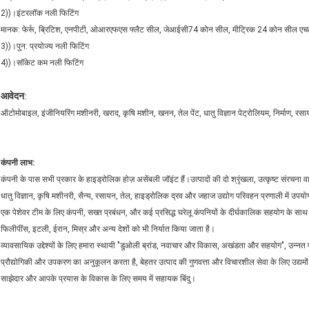
2))।इंटरलॉक नली फिटिंग
मानक: फेर्रू, ब्रिटिश, एनपीटी, ओआरएफएस फ्लैट सील, जेआईसी74 कोन सील, मीट्रिक 24 कोन सील ए
3))।पुन: प्रयोज्य नली फिटिंग
4))।सॉकेट कम नली फिटिंग
आवेदन
:
ऑटोमोबाइल, इंजीनियरिंग मशीनरी, खराद, कृषि मशीन, खनन, तेल पेंट, धातु विज्ञान पेट्रोलियम, निर्माण, र
कंपनी लाभ:
कंपनी के पास सभी प्रकार के हाइड्रोलिक होज़ असेंबली जॉइंट हैं।उत्पादों की दो श्रृंखला, उत्कृष्ट संरचना 
धातु विज्ञान, कृषि मशीनरी, सैन्य, रसायन, तेल, हाइड्रोलिक द्रव और जहाज उद्योग परिवहन प्रणाली में उपय
एक पेशेवर टीम के लिए कंपनी, सख्त प्रबंधन, और कई प्रसिद्ध घरेलू कंपनियों के दीर्घकालिक सहयोग के साथ 
फिलीपींस, इटली, ईरान, मिस्र और अन्य देशों को भी निर्यात किया जाता है।
व्यावसायिक उद्देश्यों के लिए हमारा स्थायी "डुओली ब्रांड, नवाचार और विकास, अखंडता और सहयोग", उन्नत प
प्रौद्योगिकी और उपकरण का अनुकूलन करता है, बेहतर उत्पाद की गुणवत्ता और विचारशील सेवा के लिए उद्य
साझेदार और आपके प्रयास के विकास के लिए समय में सहायक बिंदु।