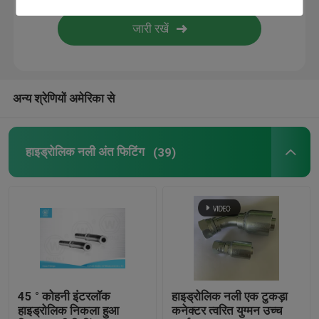
एनपीटी थ्रेड एडेप्टर
हाइड्रोलिक त्वरित युग्मन
अन्य श्रेणियों अमेरिका से
ओआरएफएस एडाप्टर
हाइड्रोलिक नली अंत फिटिंग
(39)
हाइड्रोलिक नली पाइप
45 ° कोहनी इंटरलॉक
हाइड्रोलिक नली एक टुकड़ा
हाइड्रोलिक निकला हुआ
कनेक्टर त्वरित युग्मन उच्च